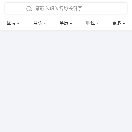
4000-5000元
本科
行政后勤
建筑装潢
确定
区域
月薪
学历
职位
更多
5000-8000元
硕士
销售岗位
教师
8000-12000元
博士
文员
护士
12000-20000元
财务会计
传单派发
其他
超市零售
促销导购
网络IT
保健按摩
快递员
前台接待
收银员
技术员/工程师
水电/机修
部门经理