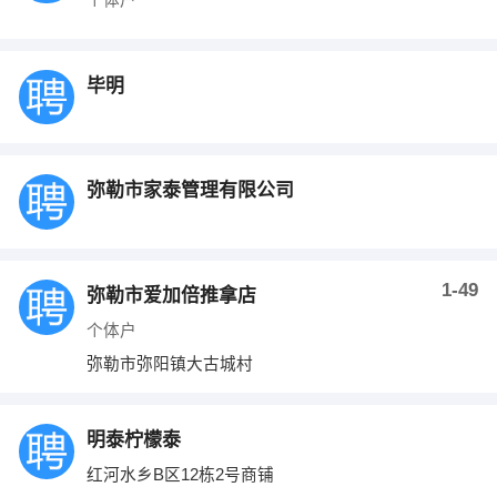
毕明
弥勒市家泰管理有限公司
1-49
弥勒市爱加倍推拿店
个体户
弥勒市弥阳镇大古城村
明泰柠檬泰
红河水乡B区12栋2号商铺