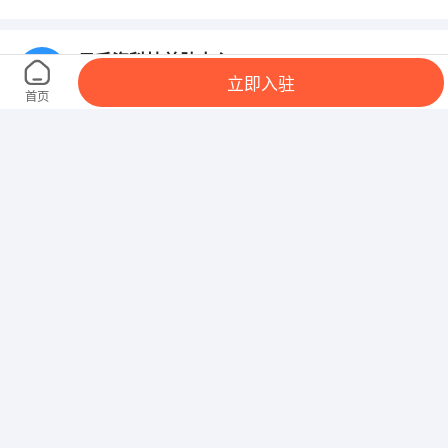
云千姿科技美肤中心
立即入驻
弥勒市弥勒大道旁中龙时代14栋3楼
首页
中国电信弥勒分公司
冉翁西路83号电信大楼
房米米房地产有限公司
弥勒市弥阳镇湖泉尚景二期B35商铺
熙熙李餐饮有限公司
白腊园146号